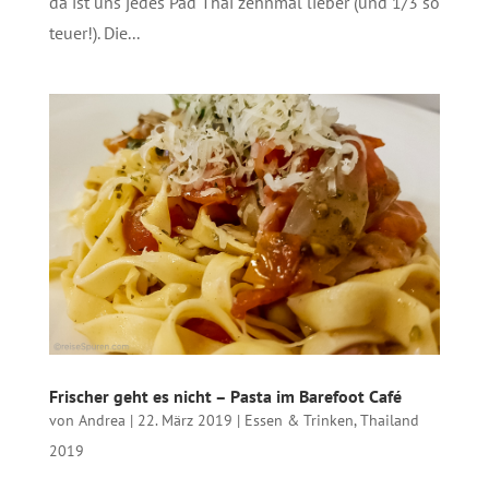
da ist uns jedes Pad Thai zehnmal lieber (und 1/3 so
teuer!). Die...
Frischer geht es nicht – Pasta im Barefoot Café
von
Andrea
|
22. März 2019
|
Essen & Trinken
,
Thailand
2019