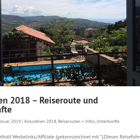
n 2018 – Reiseroute und
fte
Januar 2019
|
Kolumbien 2018
,
Reiserouten + Infos
,
Unterkünfte
thält Werbelinks/Affiliate (gekennzeichnet mit *).Diesen Reiseführ