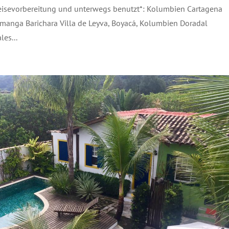
eisevorbereitung und unterwegs benutzt*: Kolumbien Cartagena
nga Barichara Villa de Leyva, Boyacá, Kolumbien Doradal
es...