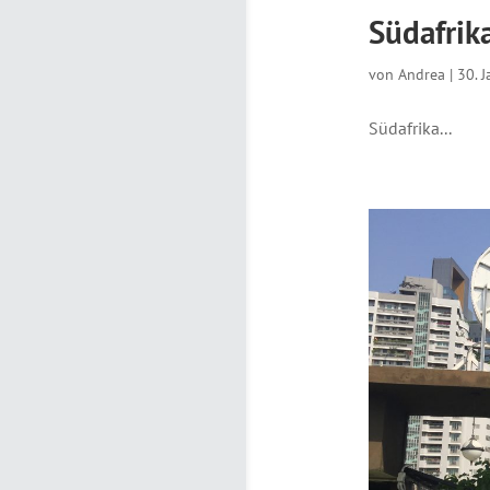
Südafrik
von
Andrea
|
30. 
Südafrika...