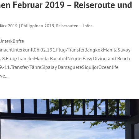
nen Februar 2019 – Reiseroute und
März 2019
|
Philippinen 2019
,
Reiserouten + Infos
Unterkünfte
nachUnterkunft06.02.191.Flug/TransferBangkokManilaSavoy
.-8.Flug/TransferManila BacolodNegrosEasy Diving and Beach
9.-11.Transfer/FähreSipalay DamagueteSiquijorOceanlife
e...