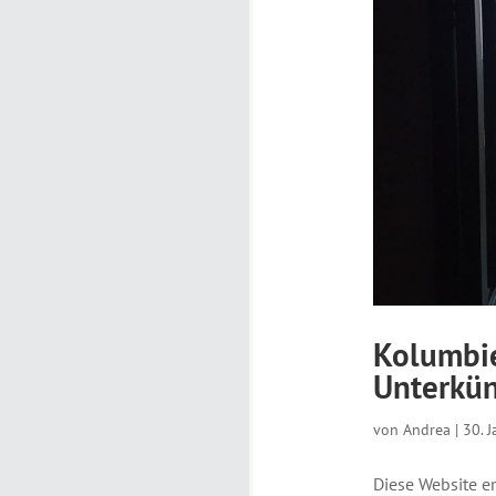
Kolumbie
Unterkün
von
Andrea
|
30. 
Diese Website en