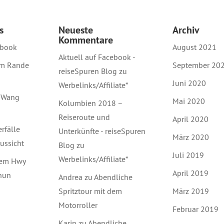
s
Neueste
Archiv
Kommentare
ebook
August 2021
Aktuell auf Facebook -
am Rande
September 20
reiseSpuren Blog
zu
Juni 2020
Werbelinks/Affiliate*
 Wang
Mai 2020
Kolumbien 2018 –
Reiseroute und
April 2020
rfälle
Unterkünfte - reiseSpuren
März 2020
ussicht
Blog
zu
Juli 2019
Werbelinks/Affiliate*
dem Hwy
April 2019
hun
Andrea
zu
Abendliche
Spritztour mit dem
März 2019
Motorroller
Februar 2019
Karin
zu
Abendliche