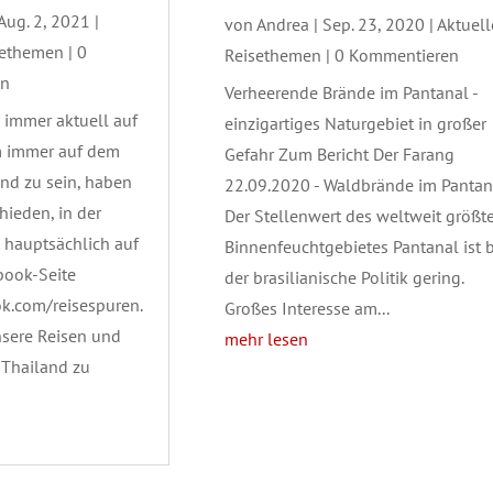
Aug. 2, 2021
|
von
Andrea
|
Sep. 23, 2020
|
Aktuell
sethemen
| 0
Reisethemen
| 0 Kommentieren
en
Verheerende Brände im Pantanal -
 immer aktuell auf
einzigartiges Naturgebiet in großer
 immer auf dem
Gefahr Zum Bericht Der Farang
and zu sein, haben
22.09.2020 - Waldbrände im Pantan
hieden, in der
Der Stellenwert des weltweit größt
 hauptsächlich auf
Binnenfeuchtgebietes Pantanal ist b
book-Seite
der brasilianische Politik gering.
k.com/reisespuren.
Großes Interesse am...
sere Reisen und
mehr lesen
 Thailand zu