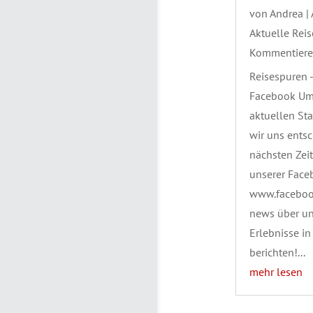
von
Andrea
|
Aktuelle Rei
Kommentier
Reisespuren -
Facebook Um
aktuellen St
wir uns entsc
nächsten Zeit
unserer Face
www.faceboo
news über un
Erlebnisse in
berichten!...
mehr lesen