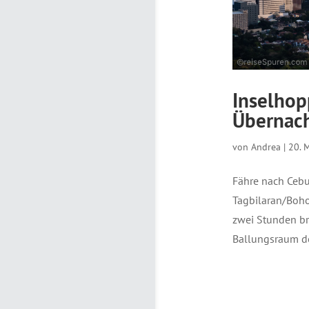
Inselhop
Übernach
von
Andrea
|
20. 
Fähre nach Cebu
Tagbilaran/Bohol
zwei Stunden br
Ballungsraum de