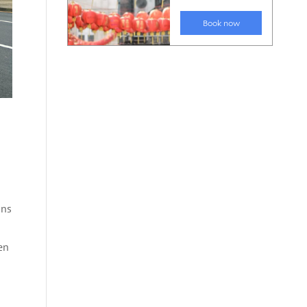
uns
en