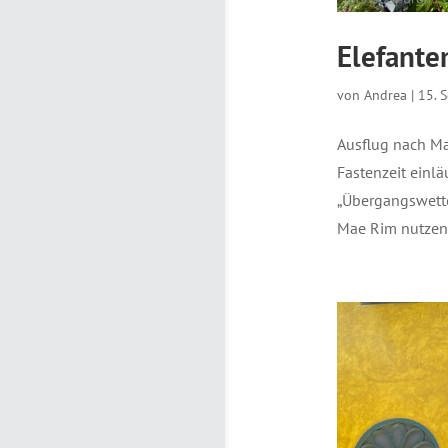
Elefante
von
Andrea
|
15. 
Ausflug nach Ma
Fastenzeit einlä
„Übergangswette
Mae Rim nutzen. 