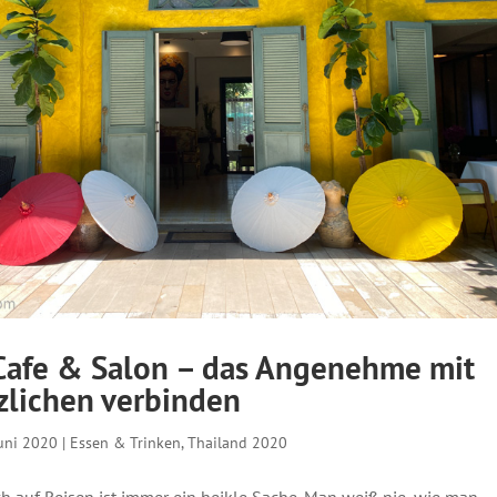
afe & Salon – das Angenehme mit
lichen verbinden
Juni 2020
|
Essen & Trinken
,
Thailand 2020
ch auf Reisen ist immer ein heikle Sache. Man weiß nie, wie man