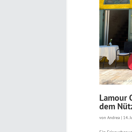
Lamour C
dem Nütz
von
Andrea
|
14. 
Ein Friseurbesu