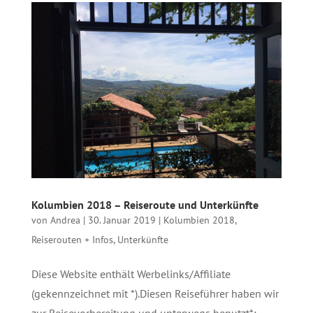
Kolumbien 2018 – Reiseroute und Unterkünfte
von
Andrea
|
30. Januar 2019
|
Kolumbien 2018
,
Reiserouten + Infos
,
Unterkünfte
Diese Website enthält Werbelinks/Affiliate
(gekennzeichnet mit *).Diesen Reiseführer haben wir