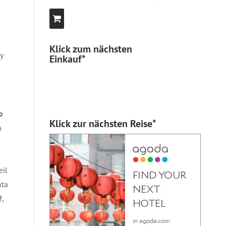
Klick zum nächsten
y
Einkauf*
o
Klick zur nächsten Reise*
n
eil
nta
f,