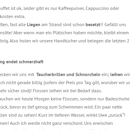
ffet ist ok, leider gibt es nur Kaffeepulver, Cappuccino oder
kosten extra.
ßen, fast alle
Liegen
am Strand sind schon
besetzt
!! Gefällt uns
Unsitte! Aber wenn man ein Plätzchen haben möchte, bleibt einem
übrig. Also holen wir unsere Handtücher und belegen die letzten 2
ang endet schmerzhaft
cken wir uns mit
Taucherbrillen und Schnorcheln
ein
; leihen
wi
ch nicht gerade billig (sofern der Preis pro Tag gilt, worüber wir u
ehr sicher sind)! Flossen leihen wir bei Bedarf dazu.
auchen wir heute Morgen keine Flossen, sondern nur Badeschuhe
Stück, bevor es tief genug zum Schwimmen wird. Ein paar nette
len sind zu sehen! Kurz im tieferen Wasser, winkt Uwe „zurück“!
nen! Auch ich werde nicht ganz verschont. Uns erwischen