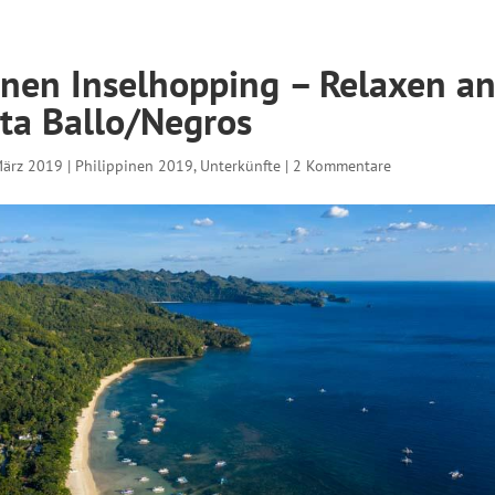
inen Inselhopping – Relaxen a
ta Ballo/Negros
März 2019
|
Philippinen 2019
,
Unterkünfte
|
2 Kommentare