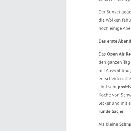
Der Sunset gegen
die Wolken fehle
noch einige Abe
Das erste Aben
Das
Open Air Re
den ganzen Tag!
mit Auswahlmögl
entscheiden. Di
sind sehr
positi
Köche von Schw
lecker und mit e
runde Sache
.
Als kleine
Schm