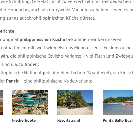
wie Schübling, Cervelat (nicht zu verwechseln mit der deutschen
oder Hungarian, auch als Currywurst-Variante zu haben … wen es m
g zur asiatisch/philippinischen Küche dürstet.
erichte
r original
philippinischen Küche
bekommen wir bei unserem
enthalt nicht mit, weil wir meist das Menu essen – Fusionsküche.
awin
, die philippinische Ceviche-Variante – viel Fisch und Zwiebel
 sind u.a. zu finden:
lippinische Nationalgericht neben Lechon (Spanferkel), ein Fleisc
der
Pansit
– eine philippinische Nudelvariante.
Fischerboote
Resortstrand
Punta Ballo Buc