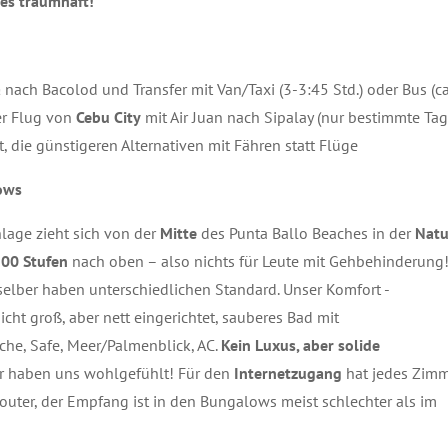
es traumhaft!
a
nach Bacolod und Transfer mit Van/Taxi (3-3:45 Std.) oder Bus (ca
er Flug von
Cebu City
mit Air Juan nach Sipalay (nur bestimmte Tag
t, die günstigeren Alternativen mit Fähren statt Flüge
ows
age zieht sich von der
Mitte
des Punta Ballo Beaches in der
Natu
00 Stufen
nach oben – also nichts für Leute mit Gehbehinderung
elber haben unterschiedlichen Standard. Unser Komfort -
ht groß, aber nett eingerichtet, sauberes Bad mit
e, Safe, Meer/Palmenblick, AC.
Kein Luxus, aber solide
r haben uns wohlgefühlt! Für den
Internetzugang
hat jedes Zim
outer, der Empfang ist in den Bungalows meist schlechter als im