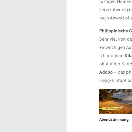
lustigen Namen 
Cervelatwurst) 
nach Abwechslun
Philippinische G
Sehr viel von de
einwöchigen Auf
Ich probiere
Kil
ok. Auf der Karte
Adobo
– das phi
Essig-Eintopf o
Abendstimmung