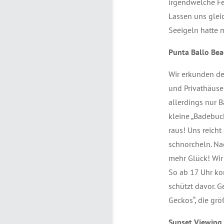
irgendwelche Fe
Lassen uns gleic
Seeigeln hatte 
Punta Ballo Be
Wir erkunden d
und Privathäuser
allerdings nur B
kleine „Badebuch
raus! Uns reich
schnorcheln. Na
mehr Glück! Wir
So ab 17 Uhr k
schützt davor. 
Geckos“, die grö
Sunset Viewing