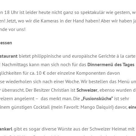
 18 Uhr ist leider heute nicht ganz so spektakulär wie gestern, w
n! Jetzt, wo wir die Kameras in der Hand haben! Aber wir haben j
nde vor uns!
dessen
staurant
bietet philippinische und europäische Gerichte á la carte
 Nachmittags kann man sich noch für das
Dinnermenü des Tages
ichkeiten für ca. 10 € oder einzelne Komponenten davon
ese wiederholen sich nach einer Woche. Wir bestellen das Menü u
v
überrascht. Der Besitzer Christian ist
Schweizer
, ebenso wurden d
eizern angelernt – das merkt man. Die
„Fusionsküche“
ist sehr
inem günstigen Cocktail (mein Favorit: Mango Daiquiri) davor,
ein
ankerl
gibt es sogar diverse Würste aus der Schweizer Heimat mit