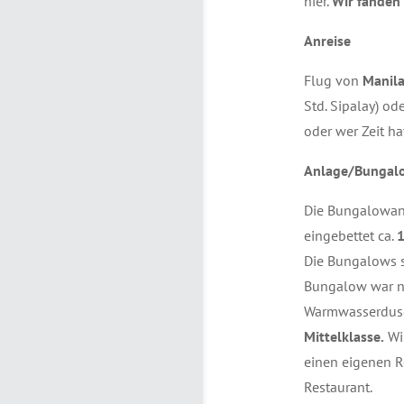
hier.
Wir fanden 
Anreise
Flug von
Manil
Std. Sipalay) od
oder wer Zeit ha
Anlage/Bungal
Die Bungalowanl
eingebettet ca.
1
Die Bungalows s
Bungalow war nic
Warmwasserdusch
Mittelklasse.
Wi
einen eigenen R
Restaurant.