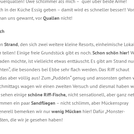
uerquallen! Uwe schlimmer als mich – quer über beide Arme!
h in der Küche Essig geben – damit wird es schneller besser!! Vor
man uns gewarnt, vor
Quallen
nicht!
ach
en
Strand
, den sich zwei weitere kleine Resorts, einheimische Loka
 teilen! Einige freie Grundstück gibt es noch.
Schon schön hier!
W
aden möchte, ist vielleicht etwas enttäuscht. Es gibt am Strand nu
ten“, die besonders bei Ebbe sehr flach werden. Das Riff schaut
t das aber völlig aus! Zum „Puddeln“ genug und ansonsten gehen 
chmittags wagen wir einen zweiten Versuch und diesmal haben w
 sehen einige
schöne Riff-Fische,
nicht sensationell, aber ganz net
ommen ein paar
Sandfliegen
– nicht schlimm, aber Mückenspray
Generell bemerken wir nur
wenig Mücken
hier! Dafür „Monster-
ßten, die wir je gesehen haben!