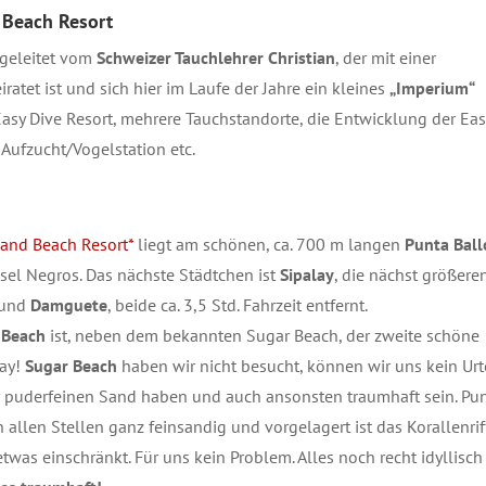
 Beach Resort
 geleitet vom
Schweizer Tauchlehrer Christian
, der mit einer
iratet ist und sich hier im Laufe der Jahre ein kleines
„Imperium“
Easy Dive Resort, mehrere Tauchstandorte, die Entwicklung der Eas
Aufzucht/Vogelstation etc.
 and Beach Resort*
liegt am schönen, ca. 700 m langen
Punta Ball
nsel Negros. Das nächste Städtchen ist
Sipalay
, die nächst größere
und
Damguete
, beide ca. 3,5 Std. Fahrzeit entfernt.
 Beach
ist, neben dem bekannten Sugar Beach, der zweite schöne
lay!
Sugar Beach
haben wir nicht besucht, können wir uns kein Urt
er puderfeinen Sand haben und auch ansonsten traumhaft sein. Pu
an allen Stellen ganz feinsandig und vorgelagert ist das Korallenrif
was einschränkt. Für uns kein Problem. Alles noch recht idyllisch