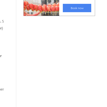
. 5
e)
r
!
mer