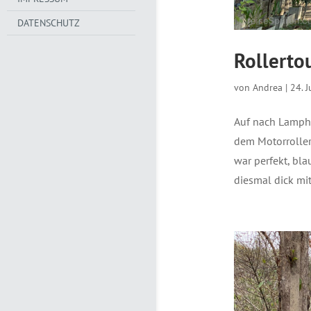
DATENSCHUTZ
Rollerto
von
Andrea
|
24. 
Auf nach Lamphu
dem Motorroller
war perfekt, bl
diesmal dick mi