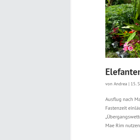
Elefante
von
Andrea
|
15. 
Ausflug nach Ma
Fastenzeit einlä
„Übergangswette
Mae Rim nutzen. 