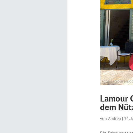
Lamour C
dem Nütz
von
Andrea
|
14. 
Ein Friseurbesu