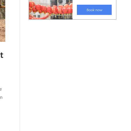
t
e
en