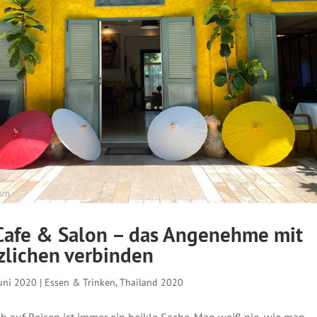
afe & Salon – das Angenehme mit
lichen verbinden
Juni 2020
|
Essen & Trinken
,
Thailand 2020
ch auf Reisen ist immer ein heikle Sache. Man weiß nie, wie man