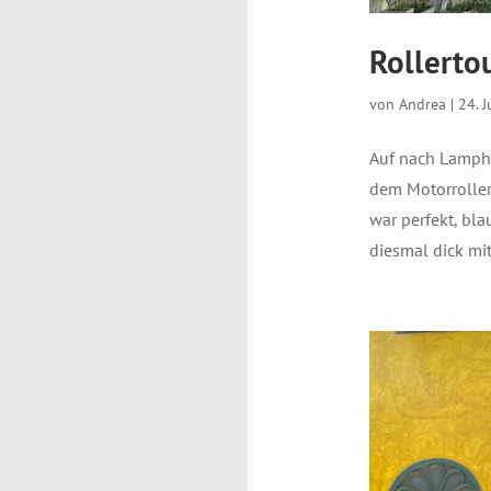
Rollerto
von
Andrea
|
24. 
Auf nach Lamphu
dem Motorroller
war perfekt, bl
diesmal dick mi