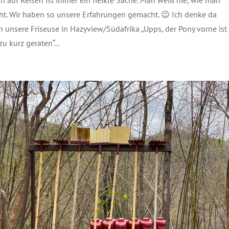
eht. Wir haben so unsere Erfahrungen gemacht. 😉 Ich denke da
 unsere Friseuse in Hazyview/Südafrika „Upps, der Pony vorne ist
u kurz geraten“...