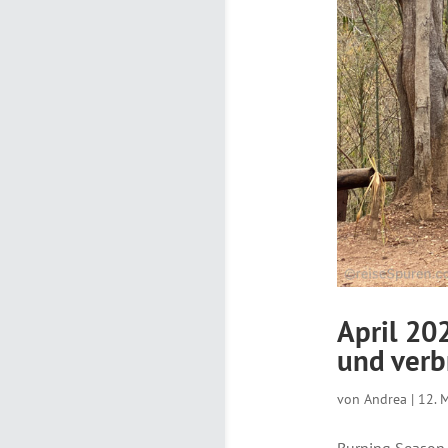
April 20
und verb
von
Andrea
|
12. 
Burning Season 