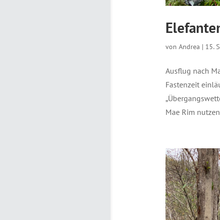
Elefante
von
Andrea
|
15. 
Ausflug nach Ma
Fastenzeit einlä
„Übergangswette
Mae Rim nutzen. 