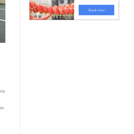
uns
en