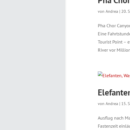
Pha Chor
von
Andrea
|
20. 
Pha Chor Canyo
Eine Fahrtstund
Tourist Point – 
River vor Million
Elefante
von
Andrea
|
15. 
Ausflug nach Ma
Fastenzeit einlä