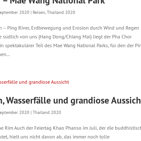
 – Mae Wang National Park
September 2020
|
Reisen
,
Thailand 2020
n – Ping River, Erdbewegung und Erosion durch Wind und Regen
e südlich von uns (Hang Dong/Chiang Mai) liegt der Pha Chor
ein spektakulärer Teil des Mae Wang National Parks, für den der Pi
en...
n, Wasserfälle und grandiose Aussich
September 2020
|
Thailand 2020
e Rim Auch der Feiertag Khao Phanso im Juli, der die buddhistisc
utet, hielt uns nicht davon ab, das immer noch tolle