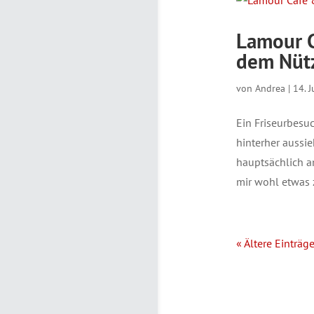
Lamour C
dem Nütz
von
Andrea
|
14. 
Ein Friseurbesu
hinterher aussi
hauptsächlich an
mir wohl etwas z
« Ältere Einträg