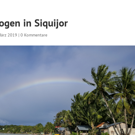
gen in Siquijor
März 2019
|
0 Kommentare