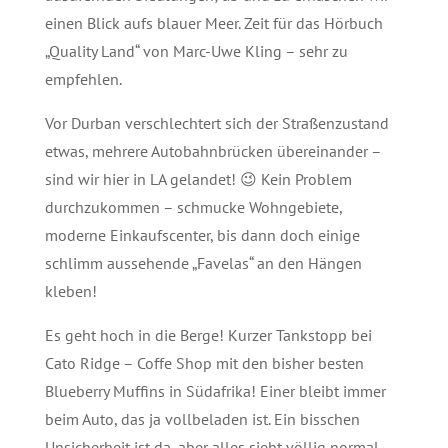
einen Blick aufs blauer Meer. Zeit für das Hörbuch
„Quality Land“ von Marc-Uwe Kling – sehr zu
empfehlen.
Vor Durban verschlechtert sich der Straßenzustand
etwas, mehrere Autobahnbrücken übereinander –
sind wir hier in LA gelandet! 😉 Kein Problem
durchzukommen – schmucke Wohngebiete,
moderne Einkaufscenter, bis dann doch einige
schlimm aussehende „Favelas“ an den Hängen
kleben!
Es geht hoch in die Berge! Kurzer Tankstopp bei
Cato Ridge – Coffe Shop mit den bisher besten
Blueberry Muffins in Südafrika! Einer bleibt immer
beim Auto, das ja vollbeladen ist. Ein bisschen
Unsicherheit ist da, aber alles sieht völlig normal