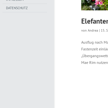
DATENSCHUTZ
Elefante
von
Andrea
|
15. 
Ausflug nach Ma
Fastenzeit einlä
„Übergangswette
Mae Rim nutzen. 