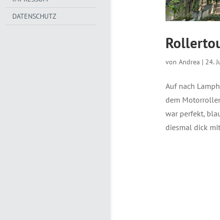
DATENSCHUTZ
Rollerto
von
Andrea
|
24. 
Auf nach Lamphu
dem Motorroller
war perfekt, bl
diesmal dick mi